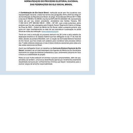
Diretoria de implantação de projeto:
Endereço: Rua Cecília Bonilha 145
Instituição responsável: Confederação do
Elo Social do Brasil