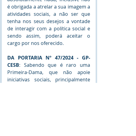
é obrigada a atrelar a sua imagem a 
atividades sociais, a não ser que 
tenha nos seus desejos a vontade 
de interagir com a política social e 
sendo assim, poderá aceitar o 
cargo por nos oferecido.
DA PORTARIA Nº 47/2024 - GP-
CESB
: Sabendo que é raro uma 
Primeira-Dama, que não apoie 
iniciativas sociais, principalmente 
uma iniciativa como a nossa, que 
não se vale de verbas públicas. Em 
virtude dessa possibilidade existir, a 
instituição CESB, através da Portaria 
nº 47/2024 GP-CESP, criou todo um 
regramento para ser seguido em 
caso de recusa, já que, entende que 