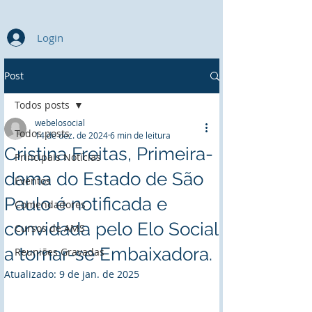
Login
Post
Todos posts
webelosocial
Todos posts
14 de dez. de 2024
6 min de leitura
Cristina Freitas, Primeira-
Principais Notícias
dama do Estado de São
Eventos
Paulo é notificada e
Comendadores
convidada pelo Elo Social
Cursos de AMS
a tornar-se Embaixadora.
Reuniões Gravadas
Atualizado:
9 de jan. de 2025