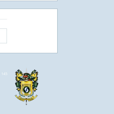
as vezes, a vaga de
ego, não está em um
el, esperando por
o currículo, mas sim
m espaço que se abre
a 145
 aumentarmos o nosso
hecimento e
truirmos a vaga que
o queremos.