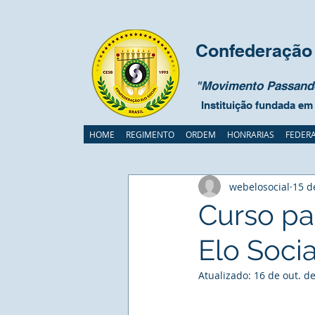
Confederação 
"Movimento Passando
Instituição fundada em
HOME
REGIMENTO
ORDEM
HONRARIAS
FEDER
webelosocial
15 d
Curso pa
Elo Socia
Atualizado:
16 de out. d