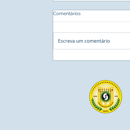
Comentários
Escreva um comentário
BUSINESS - Cororation
Network, a maior estação
de Negócios na América
Latina agenda reunião com
o Sistema INER de Residuos
Sólidos.