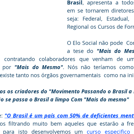
Brasil
, apresenta a todos
em se tornarem diretores 
seja: Federal, Estadual,
Regional os Cursos de For
O Elo Social não pode  C
a tese do 
"Mais do Me
s contratando colaboradores que venham de u
 por 
"Mais do Mesmo"
. Nós não teríamos como 
 existe tanto nos órgãos governamentais  como na inic
mos os criadores do "Movimento Passando o Brasil a
o se passa o Brasil a limpo Com "Mais do mesmo"
: 
"O Brasil é um país com 50% de deficientes ment
os filtrando muito bem aqueles que estarão a fre
 e para isto desenvolvemos um 
curso especifico 