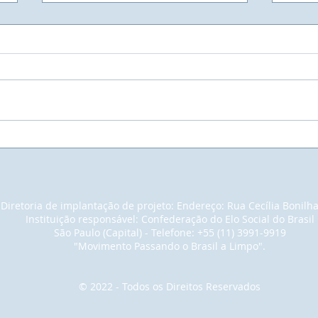
UNIVIVE - Universidade
Muit
Vivencial do Elo Social - A
empr
maior Faculdade do Mundo.
pain
noss
em u
Diretoria de implantação de projeto: Endereço: Rua Cecília Bonilh
para
Instituição responsável: Confederação do Elo Social do Brasil
con
São Paulo (Capital) - Telefone: +55 (11) 3991-9919
cons
"Movimento Passando o Brasil a Limpo".
tant
© 2022 - Todos os Direitos Reservados