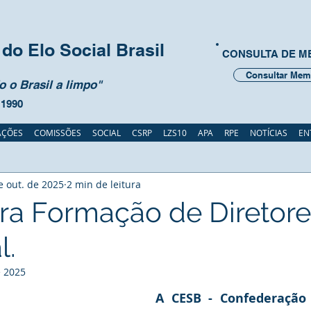
do Elo Social Brasil
CONSULTA DE 
Consultar Mem
 o Brasil a limpo"
 1990
AÇÕES
COMISSÕES
SOCIAL
CSRP
LZS10
APA
RPE
NOTÍCIAS
EN
e out. de 2025
2 min de leitura
ra Formação de Diretore
l.
e 2025
A CESB - Confederação d