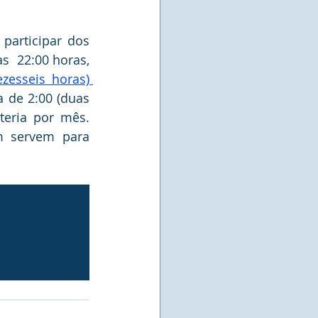
articipar dos 
  22:00 horas,  
13 (treze) matérias com carga horaria total de 16:00 (dezesseis horas) 
 de 2:00 (duas 
eria por mês. 
m servem para 