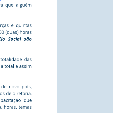
ra que alguém 
ças e quintas 
00 (duas) horas 
o Social são 
talidade das  
 total e assim 
de novo pois, 
 de diretoria, 
acitação que 
, horas, temas 