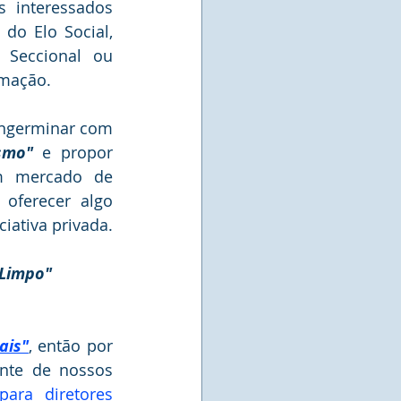
 interessados 
do Elo Social, 
  Seccional ou 
mação. 
ongerminar com 
smo"
 e propor 
m mercado de 
oferecer algo 
iativa privada.
 Limpo"
ais"
, então por 
nte de nossos 
para diretores 