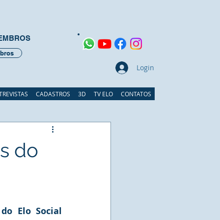
MEMBROS
bros
Login
TREVISTAS
CADASTROS
3D
TV ELO
CONTATOS
s do
o Elo Social 