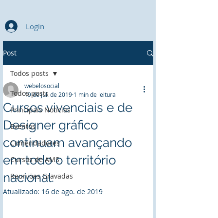
Login
Post
Todos posts
webelosocial
Todos posts
19 de jul. de 2019
1 min de leitura
Cursos vivenciais e de
Principais Notícias
Designer gráfico
Eventos
continuam avançando
Comendadores
em todo o território
Cursos de AMS
nacional.
Reuniões Gravadas
Atualizado:
16 de ago. de 2019