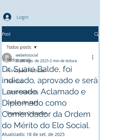
Login
Post
Todos posts
webelosocial
Todos posts
20 de ago. de 2025
2 min de leitura
Dr. Suare Balde, foi
Principais Notícias
indicado, aprovado e será
Eventos
Laureado, Aclamado e
Comendadores
Diplomado como
Cursos de AMS
Comendador da Ordem
Reuniões Gravadas
do Mérito do Elo Social.
Atualizado:
18 de set. de 2025