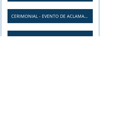
CERIMONIAL - EVENTO DE ACLAMAÇÃO
PROJETO EMBAIXADORA DO ELO SOCIAL
https://youtu.be/GYLoaxrksN8?
si=MLf92rCHI9UIYFnp