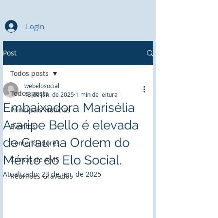
Login
Post
Todos posts
webelosocial
Todos posts
13 de jan. de 2025
1 min de leitura
Embaixadora Marisélia
Principais Notícias
Araripe Bello é elevada
Eventos
de Grau na Ordem do
Comendadores
Mérito do Elo Social.
Cursos de AMS
Atualizado:
23 de jan. de 2025
Reuniões Gravadas