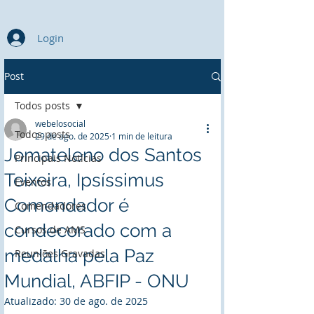
Login
Post
Todos posts
webelosocial
Todos posts
29 de ago. de 2025
1 min de leitura
Jomateleno dos Santos
Principais Notícias
Teixeira, Ipsíssimus
Eventos
Comendador é
Comendadores
condecorado com a
Cursos de AMS
medalha pela Paz
Reuniões Gravadas
Mundial, ABFIP - ONU
Atualizado:
30 de ago. de 2025