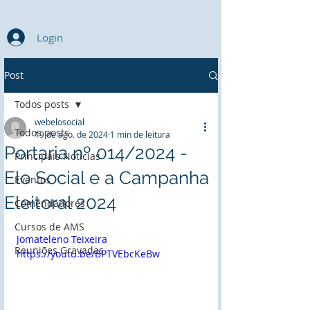
Login
Post
Todos posts
webelosocial
Todos posts
19 de ago. de 2024
1 min de leitura
Portaria nº 014/2024 -
Principais Notícias
Elo Social e a Campanha
Eventos
Eleitoral 2024
Comendadores
Cursos de AMS
Jomateleno Teixeira 
Reuniões Gravadas
https://youtu.be/BPTVEbcKeBw