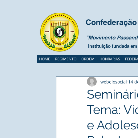
Confederação 
"Movimento Passando
Instituição fundada em
HOME
REGIMENTO
ORDEM
HONRARIAS
FEDER
webelosocial
14 d
Seminári
Tema: Vi
e Adolesc