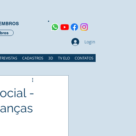
MEMBROS
bros
Login
TREVISTAS
CADASTROS
3D
TV ELO
CONTATOS
ocial -
ianças