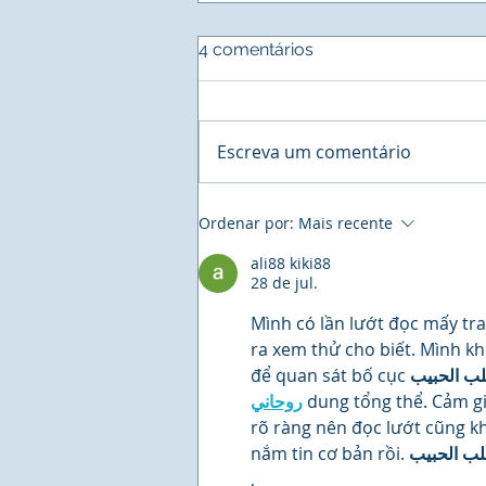
4 comentários
Escreva um comentário
BUSINESS - Cororation
Ordenar por:
Mais recente
Network, a maior estação
de Negócios na América
ali88 kiki88
28 de jul.
Latina agenda reunião com
o Sistema INER de Residuos
Mình có lần lướt đọc mấy tr
Sólidos.
ra xem thử cho biết. Mình kh
để quan sát bố cục 
ب الحبيب
روحاني
 dung tổng thể. Cảm gi
rõ ràng nên đọc lướt cũng kh
nắm tin cơ bản rồi. 
ب الحبيب
,