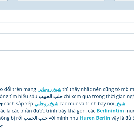
UNIVIVE - Universidade
Muit
Vivencial do Elo Social - A
empr
maior Faculdade do Mundo.
pain
noss
em u
ao đổi trên mạng 
شيخ روحاني
 thì thấy nhắc nên cũng tò mò m
para
ông tìm hiểu sâu 
جلب الحبيب
 chỉ xem qua trong thời gian ng
con
جل
 cách sắp xếp 
شيخ روحاني
 các mục và trình bày nội 
شيخ 
cons
tant
ác là các phần được trình bày khá gọn, các 
Berlinintim
 mục
ông bị rối 
جلب الحبيب
 với mình như 
Huren Berlin
 vậy là đủ 
جل