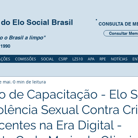
do Elo Social Brasil
CONSULTA DE 
Consultar Mem
 o Brasil a limpo"
 1990
AÇÕES
COMISSÕES
SOCIAL
CSRP
LZS10
APA
RPE
NOTÍCIAS
EN
e mai.
0 min de leitura
o de Capacitação - Elo S
olência Sexual Contra Cr
entes na Era Digital -