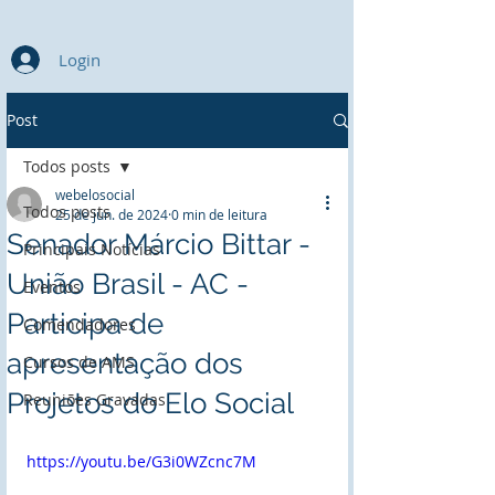
Login
Post
Todos posts
webelosocial
Todos posts
25 de jun. de 2024
0 min de leitura
Senador Márcio Bittar -
Principais Notícias
União Brasil - AC -
Eventos
Participa de
Comendadores
apresentação dos
Cursos de AMS
Projetos do Elo Social
Reuniões Gravadas
https://youtu.be/G3i0WZcnc7M