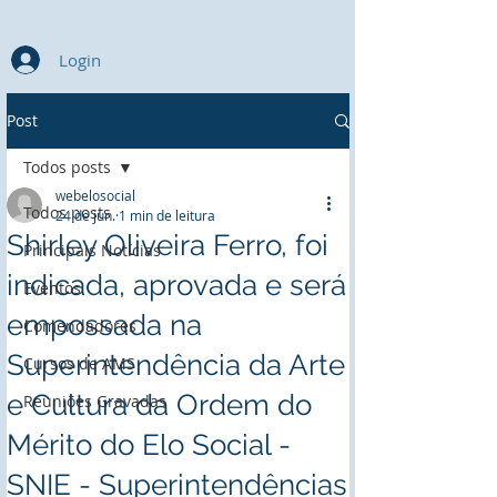
Login
Post
Todos posts
webelosocial
Todos posts
24 de jun.
1 min de leitura
Shirley Oliveira Ferro, foi
Principais Notícias
indicada, aprovada e será
Eventos
empossada na
Comendadores
Superintendência da Arte
Cursos de AMS
e Cultura da Ordem do
Reuniões Gravadas
Mérito do Elo Social -
SNIE - Superintendências