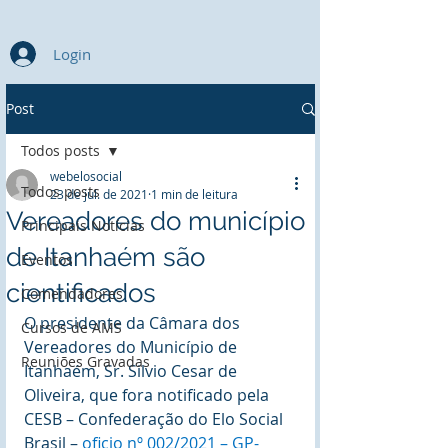
Login
Post
Todos posts
webelosocial
Todos posts
23 de jul. de 2021
1 min de leitura
Vereadores do município
Principais Notícias
de Itanhaém são
Eventos
cientificados
Comendadores
O presidente da Câmara dos 
Cursos de AMS
Vereadores do Município de 
Reuniões Gravadas
Itanhaém, Sr. Silvio Cesar de 
Oliveira, que fora notificado pela 
CESB – Confederação do Elo Social 
Brasil – 
oficio nº 002/2021 – GP-