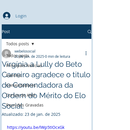
Login
Post
Todos posts
webelosocial
Todos posts
20 de jan. de 2025
0 min de leitura
Virgínia a Lully do Beto
Principais Notícias
Carreiro agradece o titulo
Eventos
de Comendadora da
Comendadores
Ordem do Mérito do Elo
Cursos de AMS
Social.
Reuniões Gravadas
Atualizado:
23 de jan. de 2025
https://youtu.be/lWp5tIOcxGk