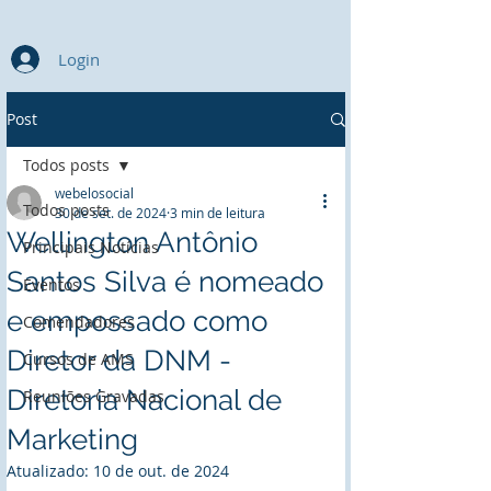
Login
Post
Todos posts
webelosocial
Todos posts
30 de set. de 2024
3 min de leitura
Wellington Antônio
Principais Notícias
Santos Silva é nomeado
Eventos
e empossado como
Comendadores
Diretor da DNM -
Cursos de AMS
Diretoria Nacional de
Reuniões Gravadas
Marketing
Atualizado:
10 de out. de 2024