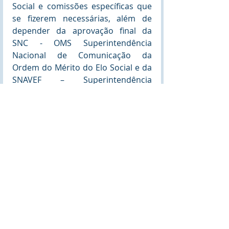
Social e comissões específicas que 
se fizerem necessárias, além de 
depender da aprovação final da 
SNC - OMS Superintendência 
Nacional de Comunicação da 
Ordem do Mérito do Elo Social e da 
SNAVEF – Superintendência 
Nacional de Análise de Viabilidade 
Econômica e Financeira da OMS – 
Ordem do Mérito do Elo Social. 
DA COMPOSIÇÃO: A DNM – OMS – 
Diretoria Nacional de Marketing da 
OMS – Ordem do Mérito do Elo 
Social será composta por 7 (sete) 
diretores, sendo um presidente, um 
vice-presidente, um segundo vice-
presidente, um primeiro secretário, 
um segundo secretário e mais dois 