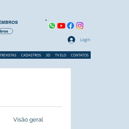
MEMBROS
bros
Login
TREVISTAS
CADASTROS
3D
TV ELO
CONTATOS
Visão geral