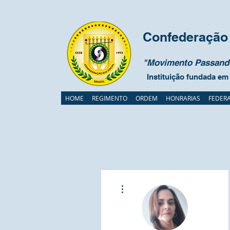
Confederação 
"Movimento Passando
Instituição fundada em
HOME
REGIMENTO
ORDEM
HONRARIAS
FEDER
Mais ações