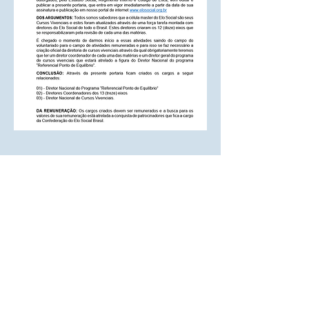
Diretoria de implantação de projeto:
Endereço: Rua Cecília Bonilha 145
Instituição responsável: Confederação do
Elo Social do Brasil
São Paulo (Capital) - Telefone:
+55 (11)
3991-9919