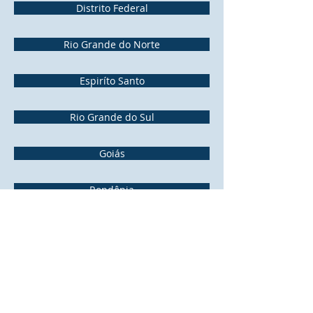
Distrito Federal
Rio Grande do Norte
Espiríto Santo
Rio Grande do Sul
Goiás
Rondônia
Maranhão
Roraima
Mato Grosso