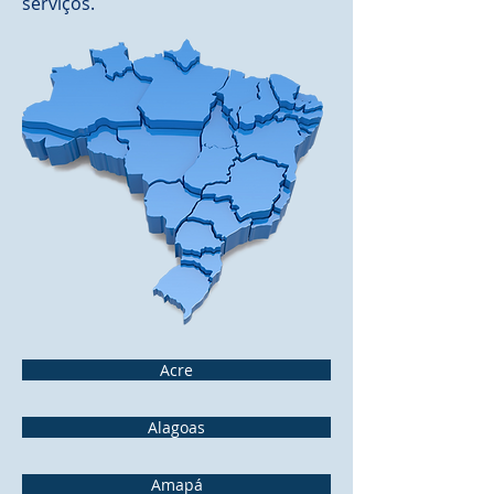
serviços.
Acre
Alagoas
Amapá