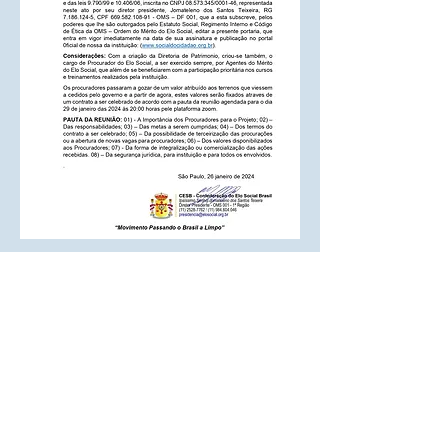
Diretoria de implantação de projeto:
Endereço: Rua Cecília Bonilha 145
Instituição responsável: Confederação do
Elo Social do Brasil