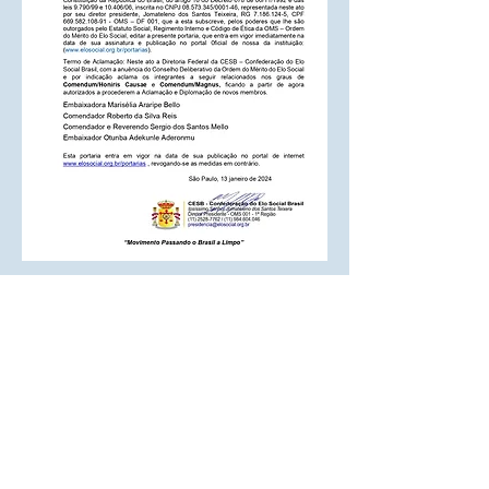
Diretoria de implantação de projeto:
Endereço: Rua Cecília Bonilha 145
Instituição responsável: Confederação do
Elo Social do Brasil