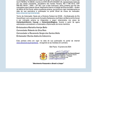
Diretoria de implantação de projeto:
Endereço: Rua Cecília Bonilha 145
Instituição responsável: Confederação do
Elo Social do Brasil