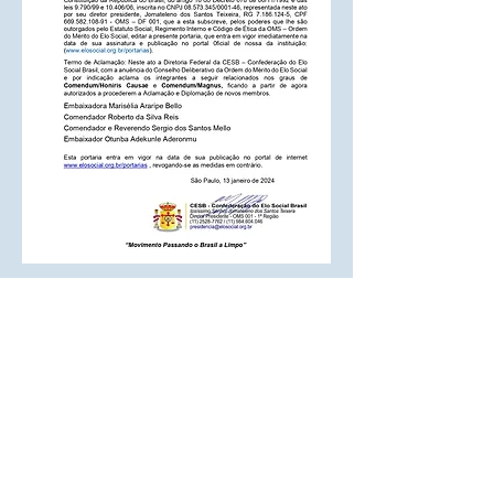
Diretoria de implantação de projeto:
Endereço: Rua Cecília Bonilha 145
Instituição responsável: Confederação do
Elo Social do Brasil