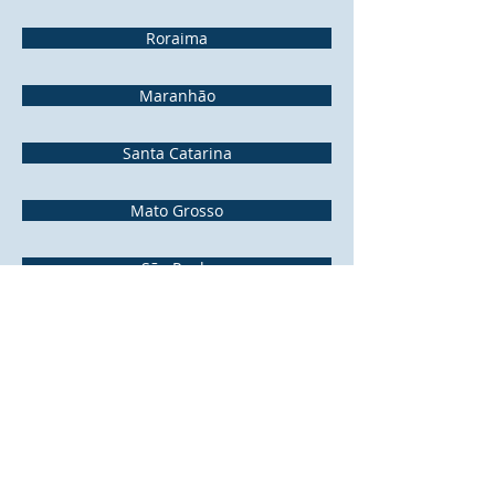
Roraima
Maranhão
Santa Catarina
Mato Grosso
São Paulo
Mato Grosso do Sul
Sergipe
Minas Gerais