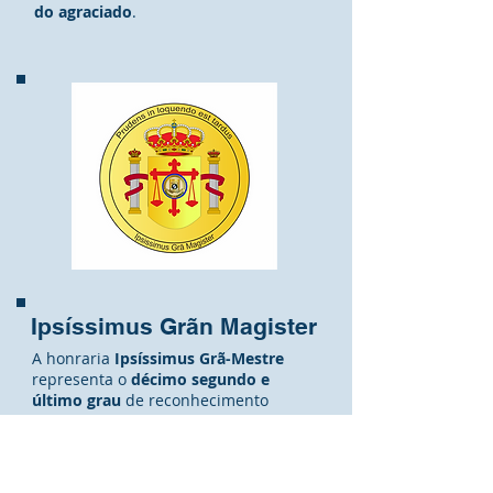
do agraciado
.
Ipsíssimus Grãn Magister
A honraria
Ipsíssimus Grã-Mestre
representa o
décimo segundo e
último grau
de reconhecimento
concedido pela
Ordem do Mérito do
Elo Social.
Este é o
grau máximo da Ordem
,
simbolizando o
ápice
ou a própria