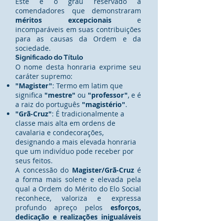
Este é o grau reservado a
comendadores que demonstraram
méritos excepcionais
e
incomparáveis em suas contribuições
para as causas da Ordem e da
sociedade.
Significado do Título
O nome desta honraria exprime seu
caráter supremo:
"Magister"
: Termo em latim que
significa
"mestre"
ou
"professor"
, e é
a raiz do português
"magistério"
.
"Grã-Cruz"
: É tradicionalmente a
classe mais alta em ordens de
cavalaria e condecorações,
designando a mais elevada honraria
que um indivíduo pode receber por
seus feitos.
A concessão do
Magister/Grã-Cruz
é
a forma mais solene e elevada pela
qual a Ordem do Mérito do Elo Social
reconhece, valoriza e expressa
profundo apreço pelos
esforços,
dedicação e realizações inigualáveis