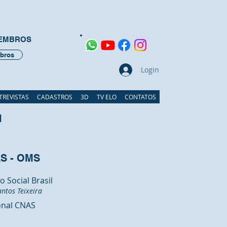
MEMBROS
bros
Login
TREVISTAS
CADASTROS
3D
TV ELO
CONTATOS
l
AS - OMS
 Social Brasil
ntos Teixeira
onal CNAS