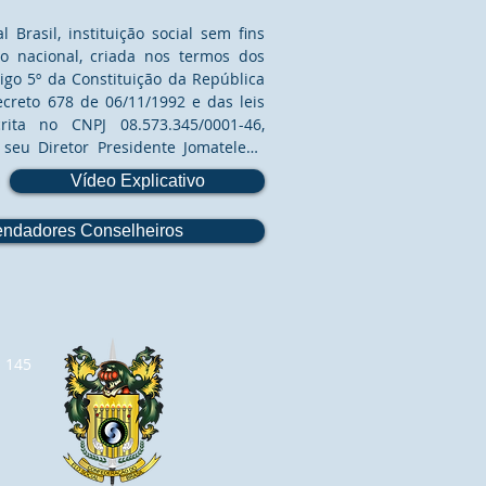
Brasil, instituição social sem fins 
o nacional, criada nos termos dos 
tigo 5º da Constituição da República 
ecreto 678 de 06/11/1992 e das leis 
rita no CNPJ 08.573.345/0001-46, 
seu Diretor Presidente Jomateleno 
6.124-5, CPF 669.582.108-91 - OMS – 
Vídeo Explicativo
eve, pelos poderes que lhe são 
ial, Regimento Interno e Código de 
ndadores Conselheiros
to do Elo Social, vem pelo presente 
regulamentar a CNAS– Comissão 
al da OMS – Ordem do Mérito do Elo 
l de Assistência Social da OMS – 
 foi criado nos termos do artigo 6º, 
a 145
 do

do Regimento interno da CESB - 
sil.

NCIA SOCIAL DENTRO DA CESB:

ia da Assistência Social para as 