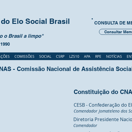
do Elo Social Brasil
CONSULTA DE 
Consultar Mem
 o Brasil a limpo"
 1990
AÇÕES
COMISSÕES
SOCIAL
CSRP
LZS10
APA
RPE
NOTÍCIAS
EN
NAS - Comissão Nacional de Assistência Socia
Constituição do CN
CESB - Confederação do Elo
Comendador Jomateleno dos Sa
Diretoria Presidente Naci
Comendador