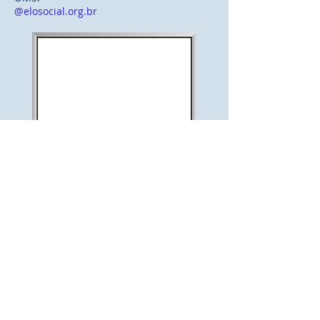
@elosocial.org.br
Comendador
Conselheira
OMS:
@elosocial.org.br