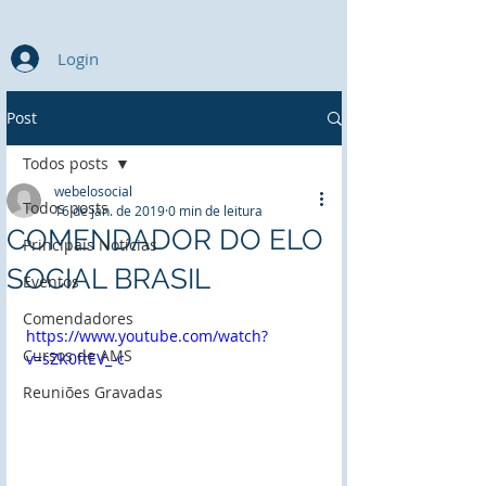
Login
Post
Todos posts
webelosocial
Todos posts
16 de jan. de 2019
0 min de leitura
COMENDADOR DO ELO
Principais Notícias
SOCIAL BRASIL
Eventos
Comendadores
https://www.youtube.com/watch?
Cursos de AMS
v=sZK0ftEV_-c
Reuniões Gravadas