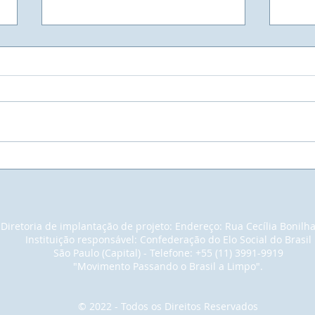
Muitas vezes, a vaga de
Semi
emprego, não está em um
Elo 
painel, esperando por
Era 
nosso currículo, mas sim
Pres
em um espaço que se abre
Gest
Diretoria de implantação de projeto: Endereço: Rua Cecília Bonilh
para aumentarmos o nosso
Pale
Instituição responsável: Confederação do Elo Social do Brasil
conhecimento e
Robe
São Paulo (Capital) - Telefone: +55 (11) 3991-9919
construirmos a vaga que
"Movimento Passando o Brasil a Limpo".
tanto queremos.
© 2022 - Todos os Direitos Reservados