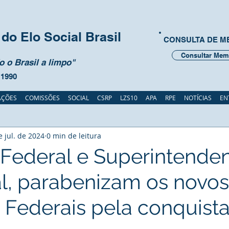
do Elo Social Brasil
CONSULTA DE 
Consultar Mem
 o Brasil a limpo"
 1990
AÇÕES
COMISSÕES
SOCIAL
CSRP
LZS10
APA
RPE
NOTÍCIAS
EN
e jul. de 2024
0 min de leitura
a Federal e Superintende
al, parabenizam os novos
 Federais pela conquista