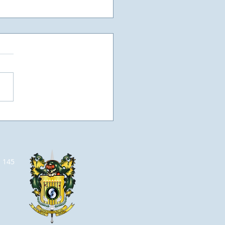
nário de Capacitação -
Social, Tema: A Nova
do Terceiro Setor - Da
tação de Contas è
ão de Impacto -
a 145
strante: Professor Luiz
rto Nascimento