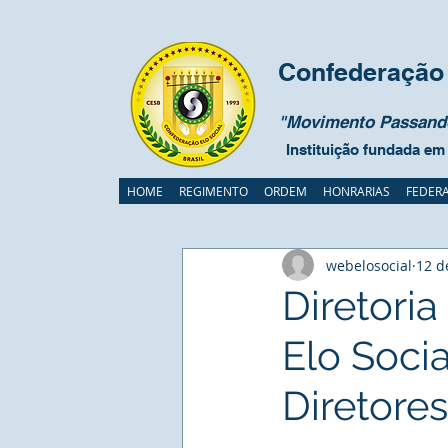
Confederação 
"Movimento Passando
Instituição fundada em
HOME
REGIMENTO
ORDEM
HONRARIAS
FEDER
webelosocial
12 d
Diretori
Elo Soci
Diretores