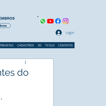
MEMBROS
bros
Login
TREVISTAS
CADASTROS
3D
TV ELO
CONTATOS
ntes do
.