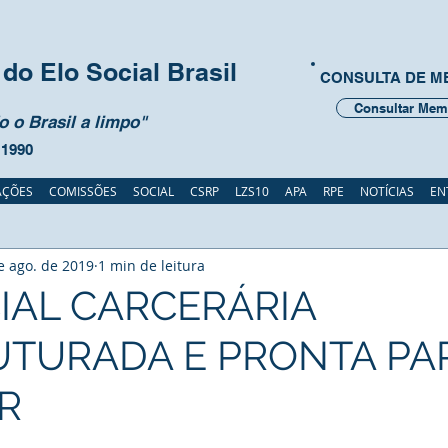
do Elo Social Brasil
CONSULTA DE 
Consultar Mem
 o Brasil a limpo"
 1990
AÇÕES
COMISSÕES
SOCIAL
CSRP
LZS10
APA
RPE
NOTÍCIAS
EN
e ago. de 2019
1 min de leitura
IAL CARCERÁRIA
UTURADA E PRONTA PA
R