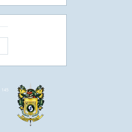
as vezes, a vaga de
ego, não está em um
el, esperando por
o currículo, mas sim
m espaço que se abre
a 145
 aumentarmos o nosso
hecimento e
truirmos a vaga que
o queremos.