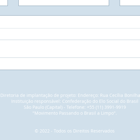
UNIVIVE - Universidade
Muit
Vivencial do Elo Social - A
empr
maior Faculdade do Mundo.
pain
noss
em u
Diretoria de implantação de projeto: Endereço: Rua Cecília Bonilh
para
Instituição responsável: Confederação do Elo Social do Brasil
con
São Paulo (Capital) - Telefone: +55 (11) 3991-9919
cons
"Movimento Passando o Brasil a Limpo".
tant
© 2022 - Todos os Direitos Reservados