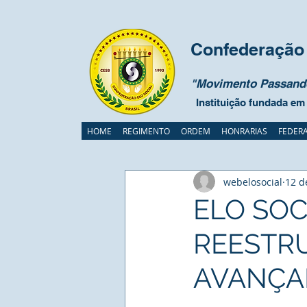
Confederação 
"Movimento Passando
Instituição fundada em
HOME
REGIMENTO
ORDEM
HONRARIAS
FEDER
webelosocial
12 d
ELO SOC
REESTR
AVANÇA