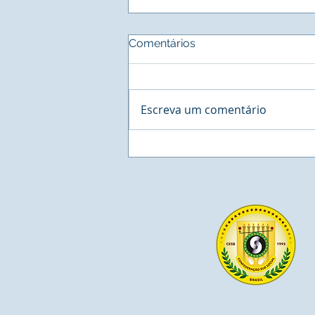
Comentários
Escreva um comentário
BUSINESS - Cororation
Network, a maior estação
de Negócios na América
Latina agenda reunião com
o Sistema INER de Residuos
Sólidos.