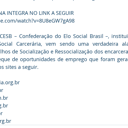
A INTEGRA NO LINK A SEGUIR 
ube.com/watch?v=8U8eGW7gA98
CESB – Confederação do Elo Social Brasil –, institui
ocial Carcerária, vem sendo uma verdadeira ala
hos de Socialização e Ressocialização dos encarcera
 leque de oportunidades de emprego que foram gerad
os sites a seguir.
a.org.br
br
.br
g.br
r
rg.br