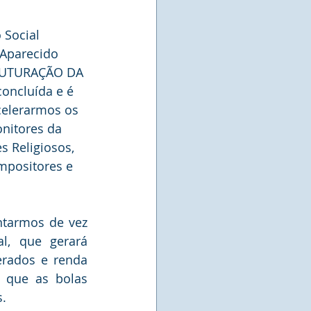
 Social 
 Aparecido 
TRUTURAÇÃO DA 
concluída e é 
elerarmos os 
nitores da 
s Religiosos, 
ompositores e 
tarmos de vez 
l, que gerará 
rados e renda 
z que as bolas 
. 