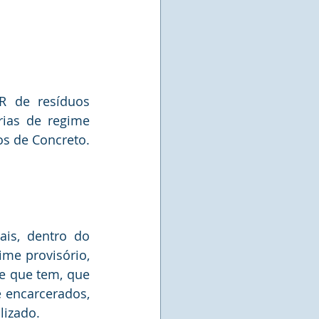
 de resíduos 
rias de regime 
semiaberto, nosso projeto denominado INDUSCRÉ – Industria de Artefatos de Concreto. 
is, dentro do 
me provisório, 
e que tem, que 
 encarcerados, 
lizado. 