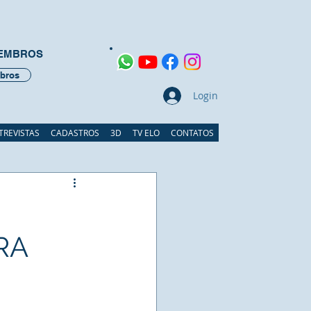
MEMBROS
bros
Login
TREVISTAS
CADASTROS
3D
TV ELO
CONTATOS
RA