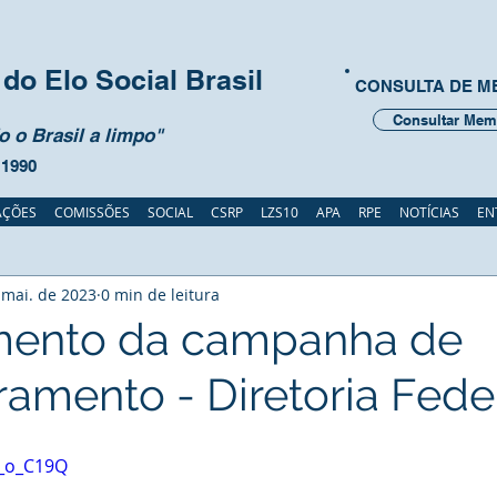
do Elo Social Brasil
CONSULTA DE 
Consultar Mem
 o Brasil a limpo"
 1990
AÇÕES
COMISSÕES
SOCIAL
CSRP
LZS10
APA
RPE
NOTÍCIAS
EN
 mai. de 2023
0 min de leitura
mento da campanha de
ramento - Diretoria Fede
9_o_C19Q