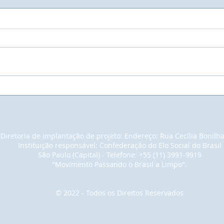
UNIVIVE - Universidade
Muit
Vivencial do Elo Social - A
empr
maior Faculdade do Mundo.
pain
noss
em u
Diretoria de implantação de projeto: Endereço: Rua Cecília Bonilh
para
Instituição responsável: Confederação do Elo Social do Brasil
con
São Paulo (Capital) - Telefone: +55 (11) 3991-9919
cons
"Movimento Passando o Brasil a Limpo".
tant
© 2022 - Todos os Direitos Reservados