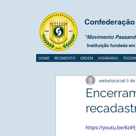
Confederação 
"Movimento Passando
Instituição fundada em
HOME
REGIMENTO
ORDEM
HONRARIAS
FEDER
webelosocial
3 de
Encerra
recadast
https://youtu.be/6z4