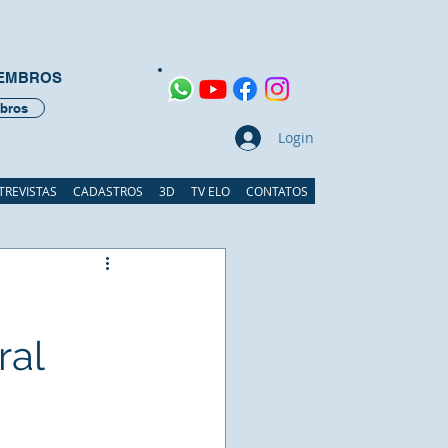
MEMBROS
bros
Login
TREVISTAS
CADASTROS
3D
TV ELO
CONTATOS
ral