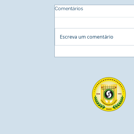
Comentários
Escreva um comentário
BUSINESS - Cororation
Network, a maior estação
de Negócios na América
Latina agenda reunião com
o Sistema INER de Residuos
Sólidos.