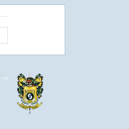
as vezes, a vaga de
ego, não está em um
el, esperando por
o currículo, mas sim
m espaço que se abre
a 145
 aumentarmos o nosso
hecimento e
truirmos a vaga que
o queremos.