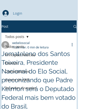
Login
Post
Todos posts
webelosocial
Todos posts
13 de mar.
0 min de leitura
Jomateleno dos Santos
Principais Notícias
Teixeira, Presidente
Eventos
Nacional do Elo Social,
Comendadores
preconizando que Padre
Cursos de AMS
Kelmon será o Deputado
Reuniões Gravadas
Federal mais bem votado
do Brasil.