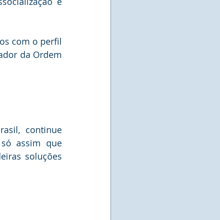
ocialização e 
s com o perfil 
ador da Ordem 
sil, continue 
só assim que 
iras soluções 