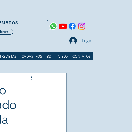
MEMBROS
bros
Login
TREVISTAS
CADASTROS
3D
TV ELO
CONTATOS
do
ado
da