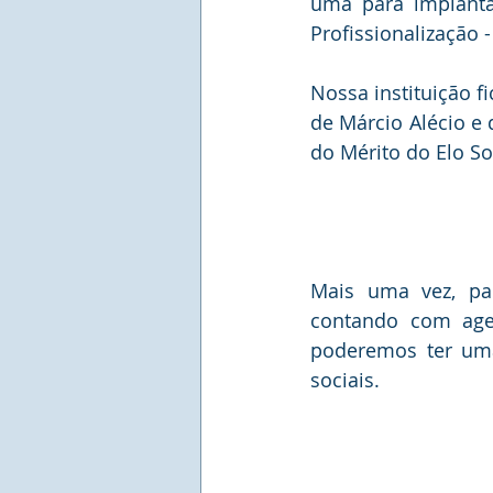
uma para implantaç
Profissionalização -
Nossa instituição f
de Márcio Alécio 
do Mérito do Elo So
Mais uma vez, par
contando com agen
poderemos ter uma
sociais.