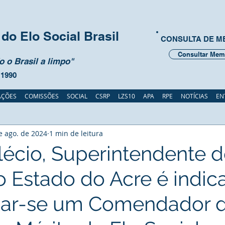
do Elo Social Brasil
CONSULTA DE 
Consultar Mem
 o Brasil a limpo"
 1990
AÇÕES
COMISSÕES
SOCIAL
CSRP
LZS10
APA
RPE
NOTÍCIAS
EN
e ago. de 2024
1 min de leitura
lécio, Superintendente 
 Estado do Acre é indic
nar-se um Comendador 