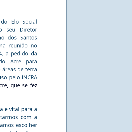
o Elo Social 
o seu Diretor 
no dos Santos 
Teixeira, participou de uma reunião no 
4
, a pedido da 
do Acre
 para 
 áreas de terra 
uso pelo INCRA 
re, que se fez 
e vital para a 
ntarmos com a 
samos escolher 