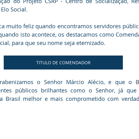
ão do Projeto CSRP - Centro de Socialização, Ress
 Elo Social.
ica muito feliz quando encontramos servidores público
e quando isto acontece, os destacamos como Comend
cial, para que seu nome seja eternizado.
TITULO DE COMENDADOR
abenizamos o Senhor Márcio Alécio, e que o Bra
tes públicos brilhantes como o Senhor, já que 
 Brasil melhor e mais comprometido com verdade