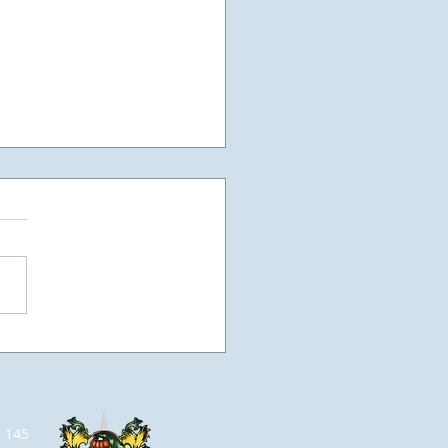
as vezes, a vaga de
ego, não está em um
el, esperando por
o currículo, mas sim
m espaço que se abre
a 145