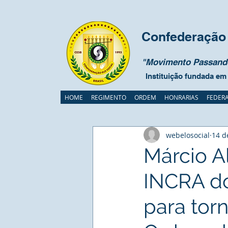
Confederação 
"Movimento Passando
Instituição fundada em
HOME
REGIMENTO
ORDEM
HONRARIAS
FEDER
webelosocial
14 d
Márcio A
INCRA do
para tor