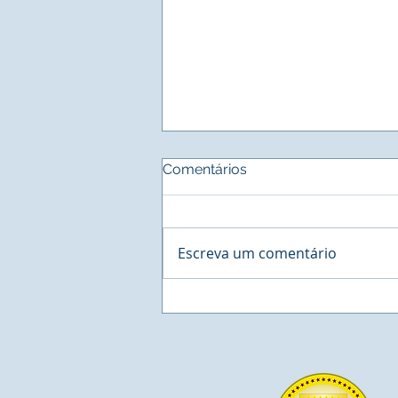
Comentários
Escreva um comentário
BUSINESS - Cororation
Network, a maior estação
de Negócios na América
Latina agenda reunião com
o Sistema INER de Residuos