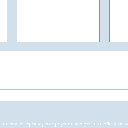
UNIVIVE - Universidade
Muit
Vivencial do Elo Social - A
empr
maior Faculdade do Mundo.
pain
noss
em u
Diretoria de implantação de projeto: Endereço: Rua Cecília Bonilh