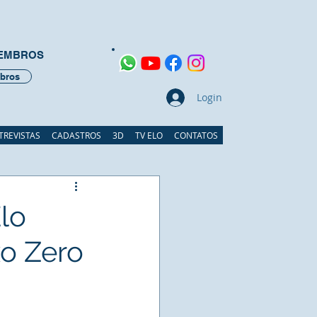
MEMBROS
bros
Login
TREVISTAS
CADASTROS
3D
TV ELO
CONTATOS
lo
xo Zero