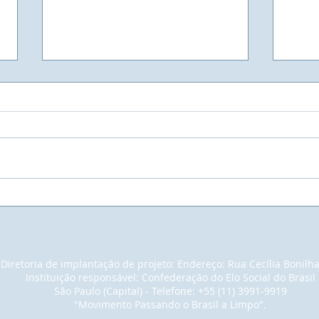
UNIVIVE - Universidade
Muit
Vivencial do Elo Social - A
empr
maior Faculdade do Mundo.
pain
noss
em u
Diretoria de implantação de projeto: Endereço: Rua Cecília Bonilh
para
Instituição responsável: Confederação do Elo Social do Brasil
con
São Paulo (Capital) - Telefone: +55 (11) 3991-9919
cons
"Movimento Passando o Brasil a Limpo".