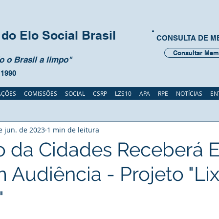
do Elo Social Brasil
CONSULTA DE 
Consultar Mem
 o Brasil a limpo"
 1990
AÇÕES
COMISSÕES
SOCIAL
CSRP
LZS10
APA
RPE
NOTÍCIAS
EN
e jun. de 2023
1 min de leitura
io da Cidades Receberá E
 Audiência - Projeto "Li
"