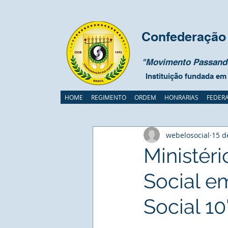
Confederação 
"Movimento Passando
Instituição fundada em
HOME
REGIMENTO
ORDEM
HONRARIAS
FEDER
webelosocial
15 d
Ministér
Social em
Social 10