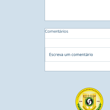
Comentários
Escreva um comentário
BUSINESS - Cororation
Network, a maior estação
de Negócios na América
Latina agenda reunião com
o Sistema INER de Residuos
Sólidos.