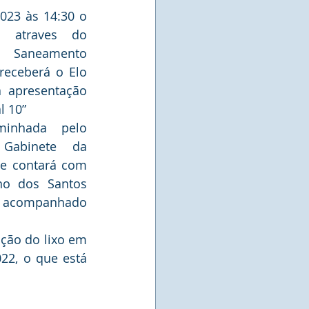
023 às 14:30 o 
s atraves do 
e Saneamento 
receberá o Elo 
 apresentação 
l 10”
inhada pelo 
Gabinete da 
 e contará com 
o dos Santos 
il acompanhado 
ção do lixo em 
22, o que está 