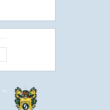
as vezes, a vaga de
ego, não está em um
el, esperando por
o currículo, mas sim
m espaço que se abre
a 145
 aumentarmos o nosso
hecimento e
truirmos a vaga que