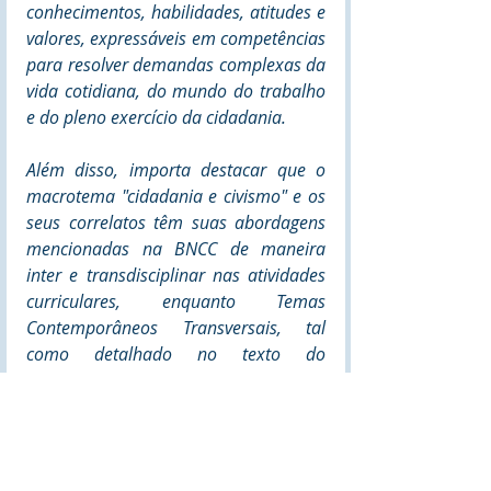
conhecimentos, habilidades, atitudes e 
valores, expressáveis em competências 
para resolver demandas complexas da 
vida cotidiana, do mundo do trabalho 
e do pleno exercício da cidadania.
Além disso, importa destacar que o 
macrotema "cidadania e civismo" e os 
seus correlatos têm suas abordagens 
mencionadas na BNCC de maneira 
inter e transdisciplinar nas atividades 
curriculares, enquanto Temas 
Contemporâneos Transversais, tal 
como detalhado no texto do 
documento final da BNCC. Este 
Ministério da Educação publicou a 
série “Temas Contemporâneos 
Transversais na Base Nacional Comum 
Curricular (BNCC)”, material orientador 