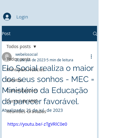
Login
Post
Todos posts
webelosocial
Todos posts
20 de jul. de 2023
5 min de leitura
Elo Social realiza o maior
Principais Notícias
dos seus sonhos - MEC =
Eventos
Ministério da Educação
Comendadores
dá parecer favorável.
Cursos de AMS
Atualizado:
21 de jul. de 2023
Reuniões Gravadas
https://youtu.be/-zTgVRlC0e0