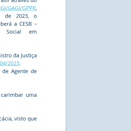
República Federativa do Brasil através do 
GI/GAGI/GPPR
, 
 de 2023, o 
eberá a CESB – 
 Social em 
stro da Justiça 
/04/2023
.
 de Agente de 
 carimbar uma 
cia, visto que 