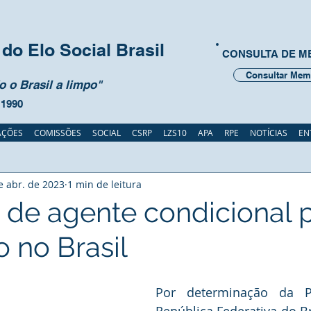
do Elo Social Brasil
CONSULTA DE 
Consultar Mem
 o Brasil a limpo"
 1990
AÇÕES
COMISSÕES
SOCIAL
CSRP
LZS10
APA
RPE
NOTÍCIAS
EN
e abr. de 2023
1 min de leitura
o de agente condicional 
o no Brasil
Por determinação da Pr