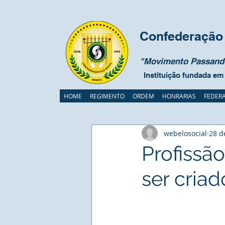
Confederação 
"Movimento Passando
Instituição fundada em
HOME
REGIMENTO
ORDEM
HONRARIAS
FEDER
webelosocial
28 d
Profissã
ser criad