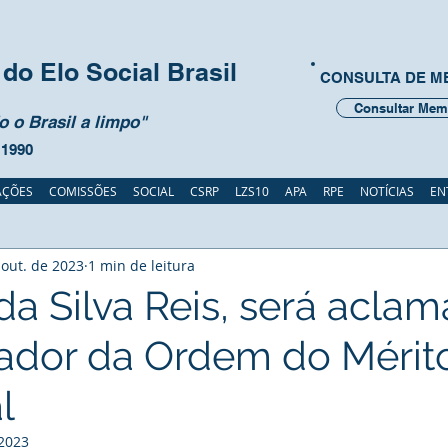
do Elo Social Brasil
CONSULTA DE 
Consultar Mem
 o Brasil a limpo"
 1990
AÇÕES
COMISSÕES
SOCIAL
CSRP
LZS10
APA
RPE
NOTÍCIAS
EN
 out. de 2023
1 min de leitura
da Silva Reis, será acla
dor da Ordem do Mérit
l
 2023