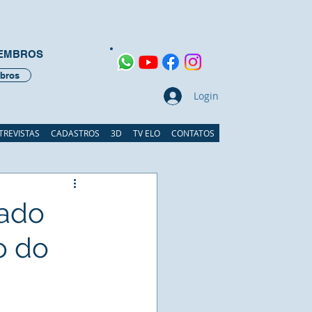
MEMBROS
bros
Login
TREVISTAS
CADASTROS
3D
TV ELO
CONTATOS
mado
o do