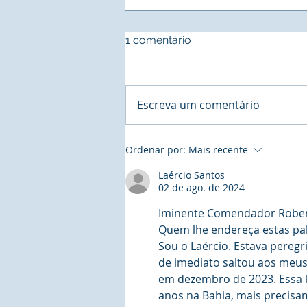
1 comentário
Escreva um comentário
UNIVIVE - Universidade
Ordenar por:
Mais recente
Vivencial do Elo Social - A
maior Faculdade do Mundo.
Laércio Santos
02 de ago. de 2024
Iminente Comendador Roberto
Quem lhe endereça estas pal
Sou o Laércio. Estava pereg
de imediato saltou aos meus
em dezembro de 2023. Essa lá
anos na Bahia, mais precisam