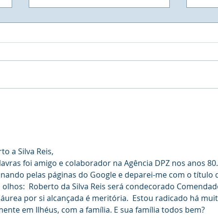
Muitas vezes, a vaga de
Semi
emprego, não está em um
Elo 
painel, esperando por
Era 
nosso currículo, mas sim
Pres
em um espaço que se abre
Gest
 a Silva Reis,
para aumentarmos o nosso
Pale
avras foi amigo e colaborador na Agência DPZ nos anos 80.
conhecimento e
Robe
rinando pelas páginas do Google e deparei-me com o título 
construirmos a vaga que
tanto queremos.
 olhos:  Roberto da Silva Reis será condecorado Comendad
urea por si alcançada é meritória.  Estou radicado há muit
ente em Ilhéus, com a família. E sua família todos bem? 