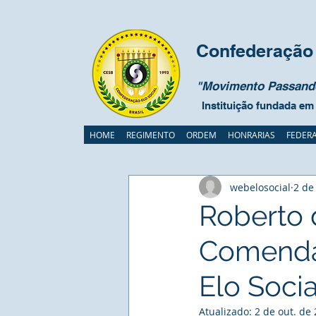
Confederação 
"Movimento Passando
Instituição fundada em
HOME
REGIMENTO
ORDEM
HONRARIAS
FEDER
webelosocial
2 de
Roberto 
Comenda
Elo Socia
Atualizado:
2 de out. de