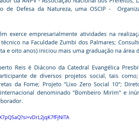
dador da ANPV - Associação Nacional dos Prefeitos; D
eiro de Defesa da Natureza, uma OSCIP -  Organiza
m exerce empresarialmente atividades na realizaçã
so técnico na Faculdade Zumbi dos Palmares; Consulto
ta e oito anos) iniciou mais uma graduação na área d
erto Reis é Diácono da Catedral Evangélica Presbit
articipante de diversos projetos social, tais como;
tas da Fome; Projeto "Lixo Zero Social 10"; Direto
 internacional denominado "Bombeiro Mirim" e inúm
aborador.
qX7pQ5aQ?si=vDrL2jqK7fFjNlTA