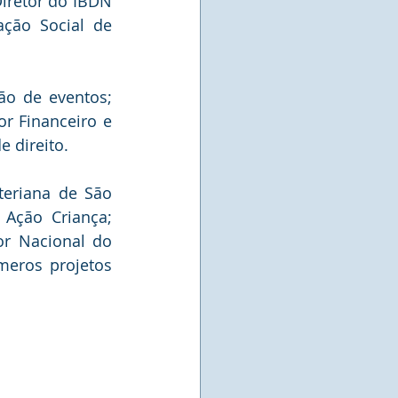
iretor do IBDN 
ção Social de 
o de eventos; 
r Financeiro e 
e direito.
eriana de São 
 Ação Criança; 
r Nacional do 
eros projetos 