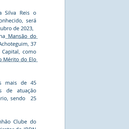
Silva Reis o 
nhecido, será 
tubro de 2023, 
na
 Mansão do 
Achoteguim, 37 
– Morumbi - São Paulo - Capital, como 
Mérito do Elo 
s mais de 45 
s de atuação 
rio, sendo  25 
nhão Clube do 