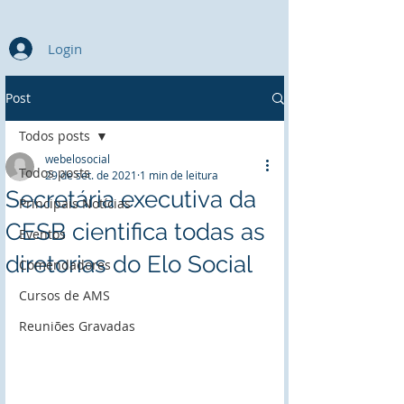
Login
Post
Todos posts
webelosocial
Todos posts
29 de set. de 2021
1 min de leitura
Secretária executiva da
Principais Notícias
CESB cientifica todas as
Eventos
diretorias do Elo Social
Comendadores
Cursos de AMS
Reuniões Gravadas