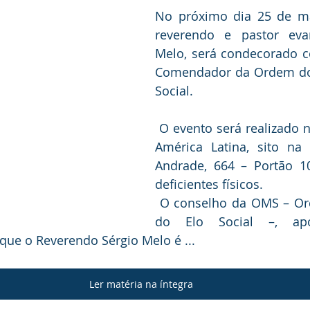
No próximo dia 25 de ma
reverendo e pastor evan
Melo, será condecorado c
Comendador da Ordem do 
Social. 
 O evento será realizado no Memorial da 
América Latina, sito na
Andrade, 664 – Portão 10
deficientes físicos.
 O conselho da OMS – Ordem do Mérito 
do Elo Social –, apó
 que o Reverendo Sérgio Melo é ...
Ler matéria na íntegra