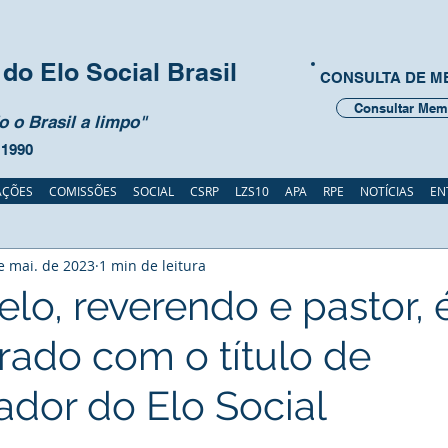
do Elo Social Brasil
CONSULTA DE 
Consultar Mem
 o Brasil a limpo"
 1990
AÇÕES
COMISSÕES
SOCIAL
CSRP
LZS10
APA
RPE
NOTÍCIAS
EN
e mai. de 2023
1 min de leitura
lo, reverendo e pastor, 
ado com o título de
or do Elo Social