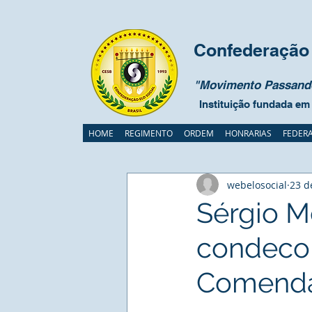
Confederação 
"Movimento Passando
Instituição fundada em
HOME
REGIMENTO
ORDEM
HONRARIAS
FEDER
webelosocial
23 d
Sérgio Me
condecor
Comendad