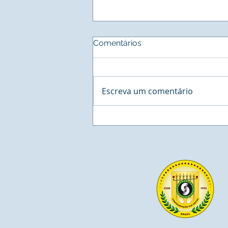
Comentários
Escreva um comentário
BUSINESS - Cororation
Network, a maior estação
de Negócios na América
Latina agenda reunião com
o Sistema INER de Residuos
Sólidos.