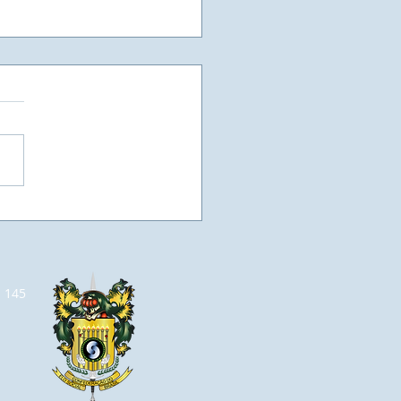
as vezes, a vaga de
ego, não está em um
el, esperando por
o currículo, mas sim
m espaço que se abre
a 145
 aumentarmos o nosso
hecimento e
truirmos a vaga que
o queremos.