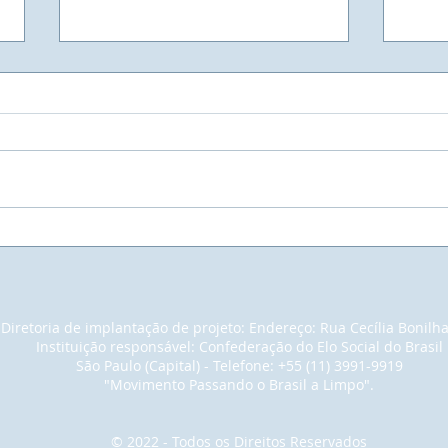
UNIVIVE - Universidade
Muit
Vivencial do Elo Social - A
empr
maior Faculdade do Mundo.
pain
noss
em u
Diretoria de implantação de projeto: Endereço: Rua Cecília Bonilh
para
Instituição responsável: Confederação do Elo Social do Brasil
con
São Paulo (Capital) - Telefone: +55 (11) 3991-9919
cons
"Movimento Passando o Brasil a Limpo".
tant
© 2022 - Todos os Direitos Reservados