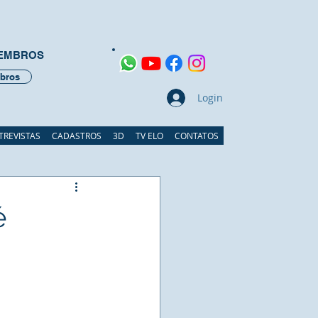
MEMBROS
bros
Login
TREVISTAS
CADASTROS
3D
TV ELO
CONTATOS
é