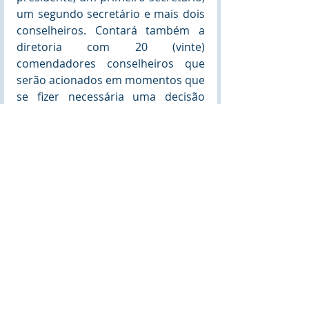
um segundo secretário e mais dois 
conselheiros. Contará também a 
diretoria com 20 (vinte) 
comendadores conselheiros que 
serão acionados em momentos que 
se fizer necessária uma decisão 
plenária. 
TITULO DE "ZELADOR LAUREUM"
CURRICULUM VITAE DE THANDLL
DNW - DIR. NACIONAL DE WEB - DESAGNER
PORTARIA 021/24 - NOMEAÇÃO E POSSE