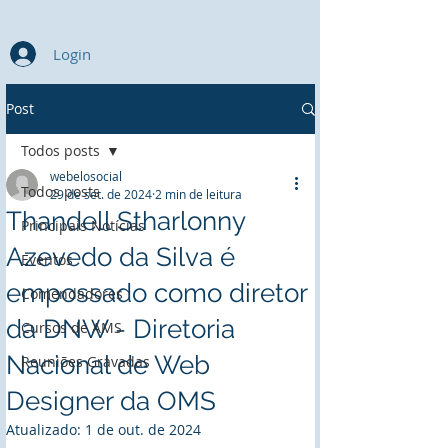
Login
Post
Todos posts
webelosocial
Todos posts
29 de set. de 2024
2 min de leitura
Thandell Stharlonny
Principais Notícias
Azevedo da Silva é
Eventos
empossado como diretor
Comendadores
da DNW - Diretoria
Cursos de AMS
Nacional de Web
Reuniões Gravadas
Designer da OMS
Atualizado:
1 de out. de 2024