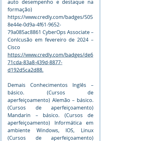
auto desempenho e destaque na 
formação) 
https://www.credly.com/badges/505
8e44e-0d9a-4f61-9652-
79a085ac8861
 CyberOps Associate – 
Conlcusão em fevereiro de 2024 – 
Cisco 
https://www.credly.com/badges/de6
71cda-83a8-439d-8877-
d192d5ca2d88.
Demais
 Conhecimentos Inglês – 
básico. (Cursos de 
aperfeiçoamento) Alemão – básico. 
(Cursos de aperfeiçoamento) 
Mandarin – básico. (Cursos de 
aperfeiçoamento) Informática em 
ambiente Windows, IOS, Linux 
(Cursos de aperfeiçoamento) 