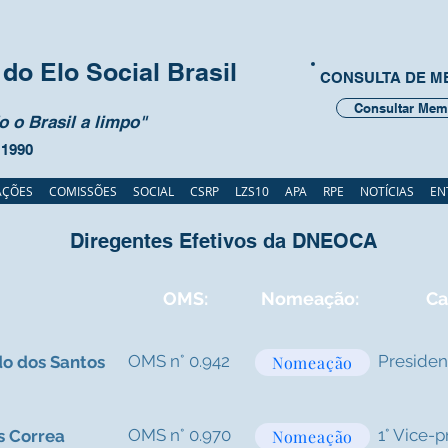
do Elo Social Brasil
CONSULTA DE 
Consultar Mem
 o Brasil a limpo"
 1990
AÇÕES
COMISSÕES
SOCIAL
CSRP
LZS10
APA
RPE
NOTÍCIAS
EN
Diregentes Efetivos da DNEOCA
OMS:
Nomeação:
Ca
OMS n° 0.942
Presiden
o dos Santos
Nomeação
OMS n° 0.970
1° Vice-
s Correa
Nomeação