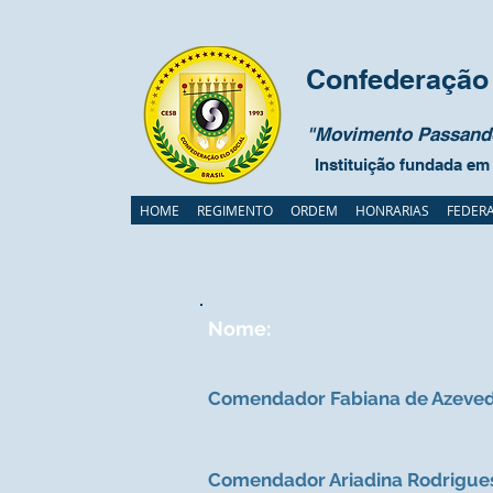
Confederação 
"Movimento Passando
Instituição fundada em
HOME
REGIMENTO
ORDEM
HONRARIAS
FEDER
Nome:
Comendador Fabiana de Azeved
Comendador Ariadina Rodrigue