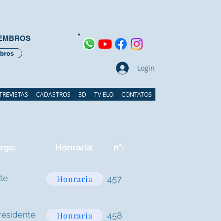
MEMBROS
bros
Login
TREVISTAS
CADASTROS
3D
TV ELO
CONTATOS
rgo:
Honraria:
n°:
te
Honraria
457
presidente
Honraria
458