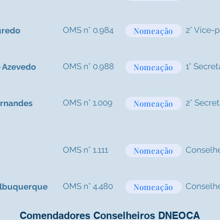
OMS n° 0.984
2° Vice-
uredo
Nomeação
OMS n° 0.988
1° Secret
e Azevedo
Nomeação
OMS n° 1.009
2° Secret
ernandes
Nomeação
OMS n° 1.111
Conselhe
a
Nomeação
OMS n° 4.480
Conselhe
Albuquerque
Nomeação
Comendadores Conselheiros DNEOCA