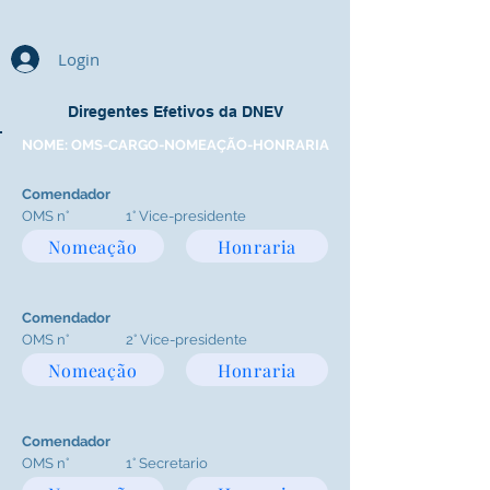
Login
Diregentes Efetivos da DNEV
NOME: OMS-CARGO-NOMEAÇÃO-HONRARIA
Comendador
OMS n°
1° Vice-presidente
Nomeação
Honraria
Comendador
OMS n°
2° Vice-presidente
Nomeação
Honraria
Comendador
OMS n°
1° Secretario