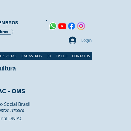
MEMBROS
bros
Login
TREVISTAS
CADASTROS
3D
TV ELO
CONTATOS
ultura
IAC - OMS
 Social Brasil
ntos Teixeira
onal DNIAC