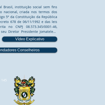
Brasil, instituição social sem fins 
o nacional, criada nos termos dos 
tigo 5º da Constituição da República 
ecreto 678 de 06/11/1992 e das leis 
rita no CNPJ 08.573.345/0001-46, 
seu Diretor Presidente Jomateleno 
6.124-5, CPF 669.582.108-91 - OMS – 
Vídeo Explicativo
eve, pelos poderes que lhe são 
ial, Regimento Interno e Código de 
ndadores Conselheiros
to do Elo Social, vem pelo presente 
ulamentar a DNE - OMS – Diretoria 
– Ordem do Mérito do Elo Social.

ional de Educação da OMS – Ordem 
riada nos termos do Estatuto Social e 
a 145
SB – Confederação da Ordem do Elo 
 nos termos do O artigo 205 da 