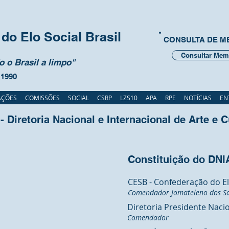
do Elo Social Brasil
CONSULTA DE 
Consultar Mem
 o Brasil a limpo"
 1990
AÇÕES
COMISSÕES
SOCIAL
CSRP
LZS10
APA
RPE
NOTÍCIAS
EN
 Diretoria Nacional e Internacional de Arte e C
Constituição do DN
CESB - Confederação do Elo
Comendador Jomateleno dos Sa
Diretoria Presidente Naci
Comendador