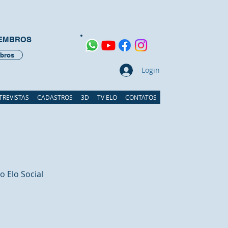
MEMBROS
bros
Login
TREVISTAS
CADASTROS
3D
TV ELO
CONTATOS
 Elo Social