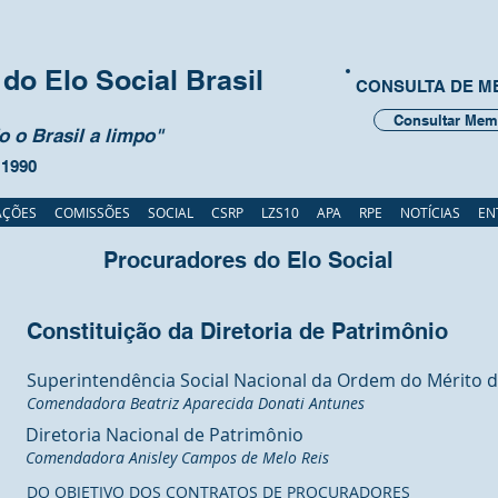
do Elo Social Brasil
CONSULTA DE 
Consultar Mem
 o Brasil a limpo"
 1990
AÇÕES
COMISSÕES
SOCIAL
CSRP
LZS10
APA
RPE
NOTÍCIAS
EN
Procuradores do Elo Social
Constituição da Diretoria de Patrimônio
Superintendência Social Nacional da Ordem do Mérito do
Comendadora Beatriz Aparecida Donati Antunes
Diretoria Nacional de Patrimônio
Comendad
ora Anisley Campos de Melo Reis
DO OBJETIVO DOS CONTRATOS DE PROCURADORES
