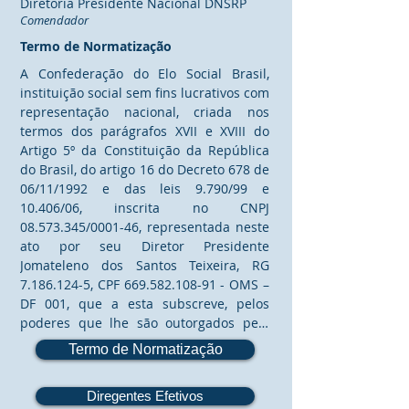
Diretoria Presidente Nacional DNSRP
Comendador
Termo de Normatização
A Confederação do Elo Social Brasil, 
instituição social sem fins lucrativos com 
representação nacional, criada nos 
termos dos parágrafos XVII e XVIII do 
Artigo 5º da Constituição da República 
do Brasil, do artigo 16 do Decreto 678 de 
06/11/1992 e das leis 9.790/99 e 
10.406/06, inscrita no CNPJ 
08.573.345/0001-46, representada neste 
ato por seu Diretor Presidente 
Jomateleno dos Santos Teixeira, RG 
7.186.124-5, CPF 669.582.108-91 - OMS – 
DF 001, que a esta subscreve, pelos 
poderes que lhe são outorgados pelo 
Estatuto Social, Regimento Interno e 
Termo de Normatização
Código de Ética da OMS – Ordem do 
Mérito do Elo Social, vem pelo presente 
Diregentes Efetivos
termo de normatização, regulamentar a 