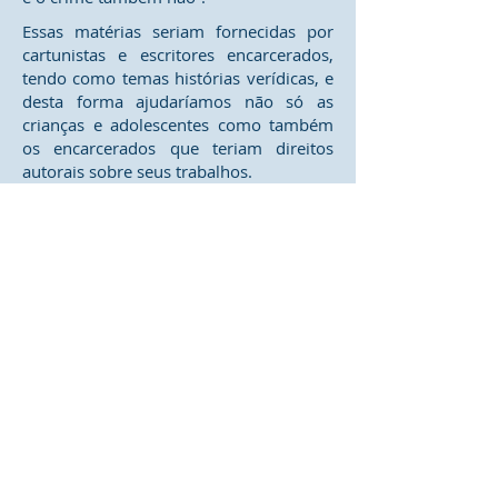
Essas matérias seriam fornecidas por
cartunistas e escritores encarcerados,
tendo como temas histórias verídicas, e
desta forma ajudaríamos não só as
crianças e adolescentes como também
os encarcerados que teriam direitos
autorais sobre seus trabalhos.
As pesquisas nos mostram que a cada
10 dependentes químicos, cerca de oito
iniciaram nas drogas com idades entre 5
e 17 anos. Os dados divulgados pelos
Centros de Referência nos Estados em
Álcool e Drogas e das Secretarias de
Segurança Pública, acendem a luz de
alerta para os pais, diante do aumento
do consumo de entorpecentes nos
estados.
As pesquisas que identificam dados