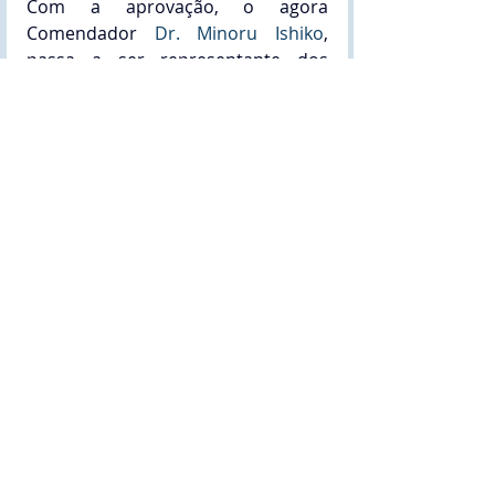
Com a aprovação, o agora 
Comendador 
Dr. Minoru Ishiko
, 
passa a ser representante dos 
Projetos da Ordem do Mérito do Elo 
Social, tanto no Brasil quanto em 
qualquer país que o mesmo 
mantenha relações diplomáticas, 
na qualidade de Comendador no 
Grau de
“Comenda Adeptus” Titulo  
nº 1.002 datado de 
13/10/2025
, 
prenotado no Livro de 
Honrarias nº 10,
TITULO DE COMENDADOR
RELAÇÃO DE COMENDADORES
CERIMONIAL - EVENTO DE ACLAMAÇÃO