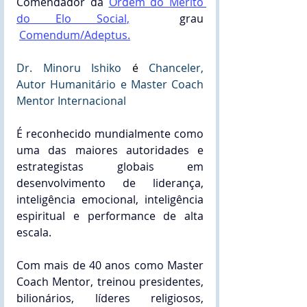
Comendador da
Ordem do Mérito 
do Elo Social
,
 grau 
Comendum/Adeptus.
Dr. Minoru Ishiko
 é 
Chanceler,  
Autor Humanitário e Master Coach 
Mentor Internacional
É reconhecido mundialmente como 
uma das maiores autoridades e 
estrategistas globais em 
desenvolvimento de liderança, 
inteligência emocional, inteligência 
espiritual e performance de alta 
escala. 
Com mais de 40 anos como Master 
Coach Mentor, treinou presidentes, 
bilionários, líderes religiosos, 