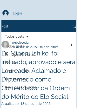
Login
Post
Todos posts
webelosocial
Todos posts
11 de out. de 2025
3 min de leitura
Dr. Minoru Ishiko, foi
Principais Notícias
indicado, aprovado e será
Eventos
Laureado, Aclamado e
Comendadores
Diplomado como
Cursos de AMS
Comendador da Ordem
Reuniões Gravadas
do Mérito do Elo Social.
Atualizado:
13 de out. de 2025