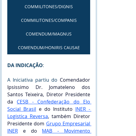
COMMILITONES/DIGNIS
COMMILITONES/COMPANIS
COMENDUM/MAGNUS
COMENDUM/HONIRIS CAUSAE
DA INDICAÇÃO
: 
A Iniciativa partiu do 
Comendador 
Ipsissimo Dr. Jomateleno dos 
Santos Teixeira, Diretor Presidente 
da
CESB - Confederação do Elo 
Social Brasil
 e do Instituto 
INER - 
Logistica Reversa
, também Diretor 
Presidente dom 
Grupo Empresarial 
INER
 e do 
MAB - Movimento 