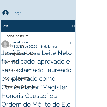
Login
Post
Todos posts
webelosocial
Todos posts
18 de jul. de 2025
3 min de leitura
José Barbosa Leite Neto,
Principais Notícias
foi indicado, aprovado e
Eventos
será aclamado, laureado
Comendadores
e diplomado como
Cursos de AMS
Comendador “Magister
Reuniões Gravadas
Honoris Causae” da
Ordem do Mérito do Elo