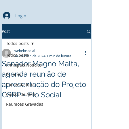
Login
Post
Todos posts
webelosocial
Todos posts
14 de mar. de 2024
1 min de leitura
Senador Magno Malta,
Principais Notícias
agenda reunião de
Eventos
apresentação do Projeto
Comendadores
CSRP - Elo Social
Cursos de AMS
Reuniões Gravadas