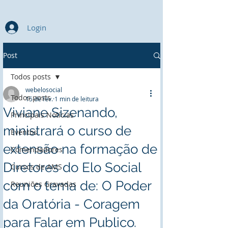
Login
Post
Todos posts
webelosocial
Todos posts
15 de fev.
1 min de leitura
Viviane Sizenando,
Principais Notícias
ministrará o curso de
Eventos
extensão na formação de
Comendadores
Diretores do Elo Social
Cursos de AMS
com o tema de: O Poder
Reuniões Gravadas
da Oratória - Coragem
para Falar em Publico.