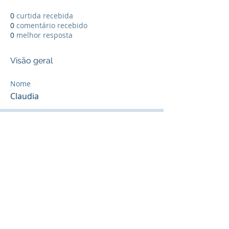
0
curtida recebida
0
comentário recebido
0
melhor resposta
Visão geral
Nome
Claudia
Diretoria de implantação de projeto:
Endereço: Rua Cecília Bonilha 145
Instituição responsável: Confederação do
Elo Social do Brasil
São Paulo (Capital) - Telefone:
+55 (11)
3991-9919